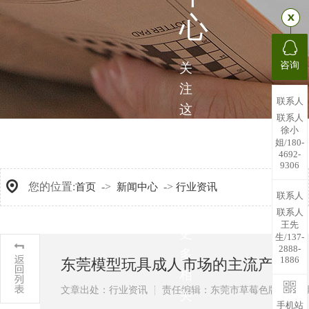
心
咨询
关
注
联系人
这
联系人
里，
徐小
姐/180-
带
4692-
9306
您
您的位置:
->
->
首页
新闻中心
行业资讯
了
联系人
解
联系人
王先
更
生/137-
2888-
多
1886
东莞模型玩具成人市场的主流产品
相
文章出处：行业资讯
责任编辑：东莞市草莓色版APP
关
手机站