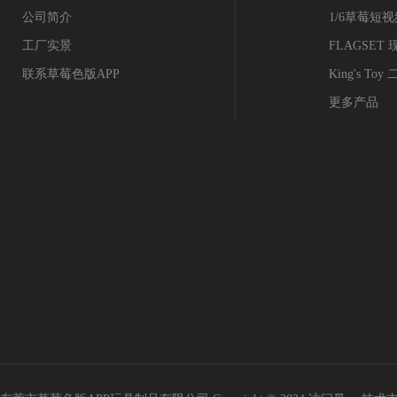
公司简介
1/6草莓短
工厂实景
FLAGSE
联系草莓色版APP
King's T
更多产品